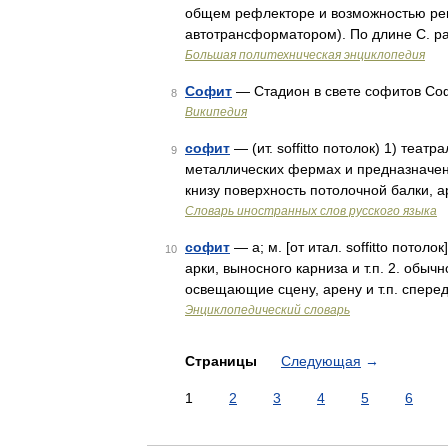
общем рефлекторе и возможностью рег
автотрансформатором). По длине С. 
Большая политехническая энциклопедия
Софит
— Стадион в свете софитов Софи
8
Википедия
софит
— (ит. soffitto потолок) 1) теа
9
металлических фермах и предназначен
книзу поверхность потолочной балки, 
Словарь иностранных слов русского языка
софит
— а; м. [от итал. soffitto потол
10
арки, выносного карниза и т.п. 2. обыч
освещающие сцену, арену и т.п. спере
Энциклопедический словарь
Страницы
Следующая
→
1
2
3
4
5
6