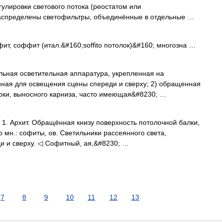
улировки светового потока (реостатом или
распределены светофильтры, объединённые в отдельные …
т, соффит (итал.&#160;soffito потолок)&#160; многозна …
тральная осветительная аппаратура, укрепленная на
ная для освещения сцены спереди и сверху; 2) обращенная
арки, выносного карниза, часто имеющая&#8230; …
ок] 1. Архит. Обращённая книзу поверхность потолочной балки,
но мн.: софиты, ов. Светильники рассеянного света,
ди и сверху. ◁ Софитный, ая,&#8230; …
7
8
9
10
11
12
13