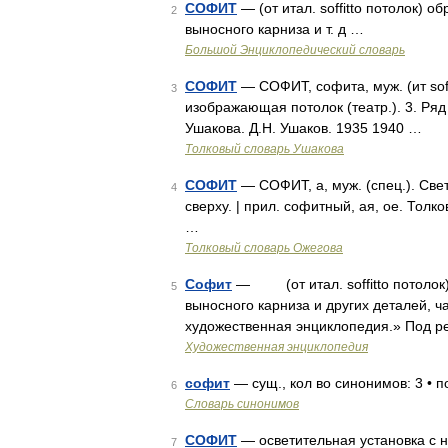
СОФИТ
— (от итал. soffitto потолок) 
2
выносного карниза и т. д …
Большой Энциклопедический словарь
СОФИТ
— СОФИТ, софита, муж. (ит soffi
3
изображающая потолок (театр.). 3. Ряд
Ушакова. Д.Н. Ушаков. 1935 1940 …
Толковый словарь Ушакова
СОФИТ
— СОФИТ, а, муж. (спец.). Све
4
сверху. | прил. софитный, ая, ое. Тол
…
Толковый словарь Ожегова
Софит
— (от итал. soffitto потолок)
5
выносного карниза и других деталей, 
художественная энциклопедия.» Под ре
Художественная энциклопедия
софит
— сущ., кол во синонимов: 3 • п
6
Словарь синонимов
СОФИТ
— осветительная установка с н
7