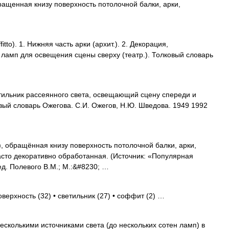
обращенная книзу поверхность потолочной балки, арки,
tto). 1. Нижняя часть арки (архит.). 2. Декорация,
 ламп для освещения сцены сверху (театр.). Толковый словарь
тильник рассеянного света, освещающий сцену спереди и
ковый словарь Ожегова. С.И. Ожегов, Н.Ю. Шведова. 1949 1992
, обращённая книзу поверхность потолочной балки, арки,
часто декоративно обработанная. (Источник: «Популярная
д. Полевого В.М.; М.:&#8230; …
оверхность (32) • светильник (27) • соффит (2) …
есколькими источниками света (до нескольких сотен ламп) в