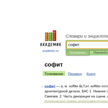
Словари и энциклоп
academic.ru
Толкования
Переводы
софит
Толкование
Перевод
Книги
софит
— а, м. soffite &LT;ит. soffitto 
1
архитектурной детали. БАС 1. Нижняя с
Свиязев. 2. Часть декорации на сцене
Исторический словарь галлицизмов русског