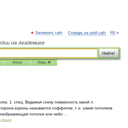
Запомнить сайт
Словарь на свой сайт
RU
едии на Академике
Найти!
Книги
Игры ⚽
потолок. 1. спец. Видимая снизу поверхность какой л.
торона короны называется соффитом, т. е. узким потолком.
, изображающая потолок или небо …
о языка